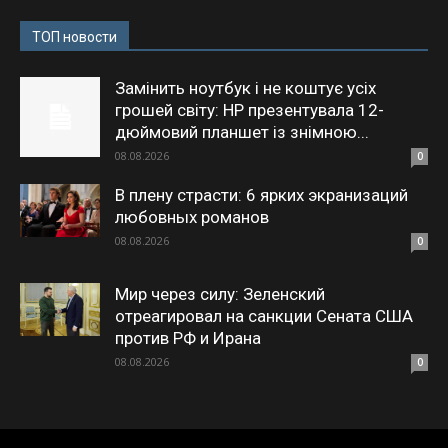
ТОП новости
Замінить ноутбук і не коштує усіх
грошей світу: HP презентувала 12-
дюймовий планшет із знімною...
08.08.2026
0
В плену страсти: 6 ярких экранизаций
любовных романов
08.08.2026
0
Мир через силу: Зеленский
отреагировал на санкции Сената США
против РФ и Ирана
08.08.2026
0