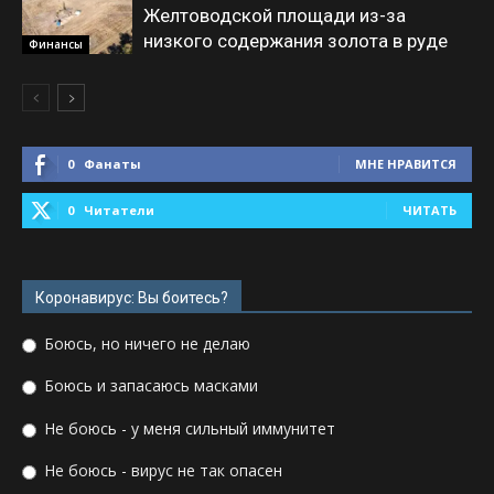
Желтоводской площади из-за
низкого содержания золота в руде
Финансы
0
Фанаты
МНЕ НРАВИТСЯ
0
Читатели
ЧИТАТЬ
Коронавирус: Вы боитесь?
Боюсь, но ничего не делаю
Боюсь и запасаюсь масками
Не боюсь - у меня сильный иммунитет
Не боюсь - вирус не так опасен