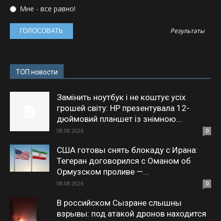
Мне - все равно!
Результаты
ТОП новости
Замінить ноутбук і не коштує усіх
грошей світу: HP презентувала 12-
дюймовий планшет із знімною...
08.08.2026
0
США готовы снять блокаду с Ирана:
Тегеран договорился с Оманом об
Ормузском проливе —...
08.08.2026
0
В российском Сызране слышны
взрывы: под атакой дронов находится