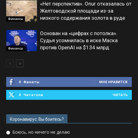
«Нет перспектив». Onur отказалась от
Желтоводской площади из-за
низкого содержания золота в руде
Финансы
Основан на «цифрах с потолка».
Судья усомнилась в иске Маска
против OpenAI на $134 млрд
Финансы
0
Фанаты
МНЕ НРАВИТСЯ
0
Читатели
ЧИТАТЬ
Коронавирус: Вы боитесь?
Боюсь, но ничего не делаю