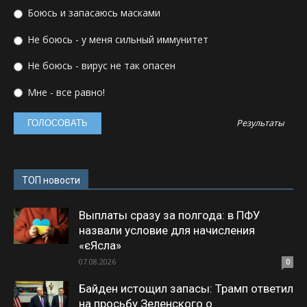
Боюсь и запасаюсь масками
Не боюсь - у меня сильный иммунитет
Не боюсь - вирус не так опасен
Мне - все равно!
Результаты
ТОП новости
Выплаты сразу за полгода: в ПФУ
назвали условие для начисления
«єЯсла»
07.08.2026
0
Байден истощил запасы: Трамп ответил
на просьбу Зеленского о