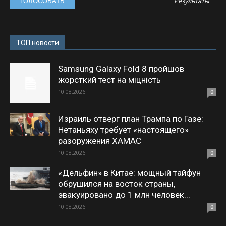
Результаты
ТОП новости
Samsung Galaxy Fold 8 пройшов
жорсткий тест на міцність
10.08.2026
0
Израиль отверг план Трампа по Газе:
Нетаньяху требует «настоящего»
разоружения ХАМАС
10.08.2026
0
«Дельфин» в Китае: мощный тайфун
обрушился на восток страны,
эвакуировано до 1 млн человек...
10.08.2026
0