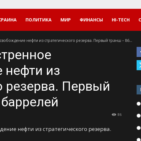
КРАИНА
ПОЛИТИКА
МИР
ФИНАНСЫ
HI-TECH
вобождение нефти из стратегического резерва. Первый транш – 86...
стренное
 нефти из
о резерва. Первый
 баррелей
86