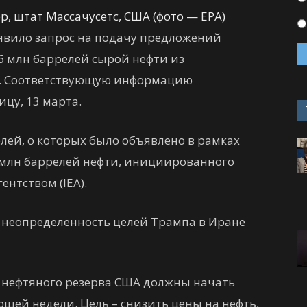
р, штат Массачусетс, США (фото — EPA)
явило запрос на подачу предложений
 86 млн баррелей сырой нефти из
ва. Соответствующую информацию
цу, 13 марта.
лей, о которых было объявлено в рамках
 млн баррелей нефти, инициированного
нтством (IEA).
: неопределенность целей Трампа в Иране
о нефтяного резерва США должны начать
ющей недели. Цель – снизить цены на нефть,