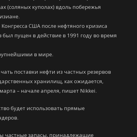
х (соляных куполах) вдоль побережья
уизиане.
ю Конгресса США после нефтяного кризиса
 был пущен в действие в 1991 году во время
рупнейшими в мире.
чать поставки нефти из частных резервов
ударственных хранилищ, как ожидается,
марта – начале апреля, пишет Nikkei.
ство будет использовать прямые
ндеров.
ны частные запасы, принадлежащие