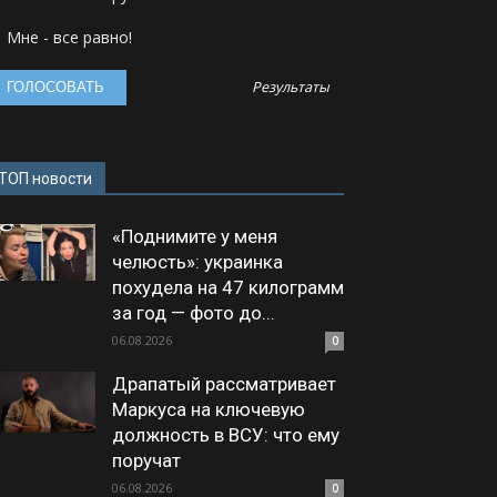
Мне - все равно!
Результаты
ТОП новости
«Поднимите у меня
челюсть»: украинка
похудела на 47 килограмм
за год — фото до...
06.08.2026
0
Драпатый рассматривает
Маркуса на ключевую
должность в ВСУ: что ему
поручат
06.08.2026
0