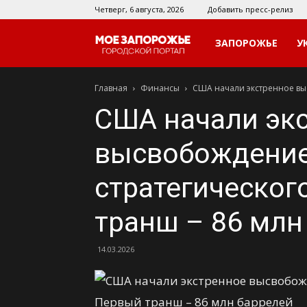
Четверг, 6 августа, 2026
Добавить пресс-релиз
Мое
ЗАПОРОЖЬЕ
У
Главная
Финансы
США начали экстренное выс
Запорожье
США начали эк
высвобождение
стратегическог
транш – 86 млн
14.03.2026