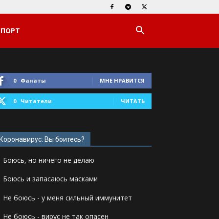
СПОРТ
0
Фанаты
МНЕ НРАВИТСЯ
0
Читатели
ЧИТАТЬ
Коронавирус: Вы боитесь?
Боюсь, но ничего не делаю
Боюсь и запасаюсь масками
Не боюсь - у меня сильный иммунитет
Не боюсь - вирус не так опасен