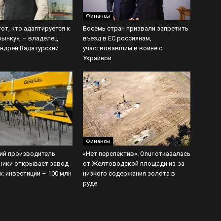
Финансы
от, кто адаптируется к
Восемь стран призвали запретить
рынку», – владелец
въезд в ЕС россиянам,
ндрей Вадатурский
участвовавшим в войне с
Украиной
Финансы
ий производитель
«Нет перспектив». Onur отказалась
ники открывает завод
от Желтоводской площади из-за
х: инвестиции – 100 млн
низкого содержания золота в
руде