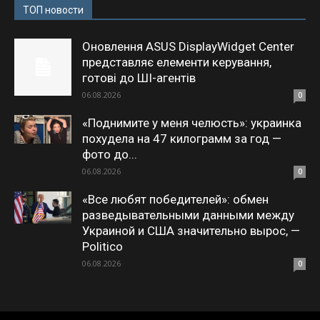
ТОП новости
Оновлення ASUS DisplayWidget Center
представляє елементи керування,
готові до ШІ-агентів
06.08.2026
0
«Поднимите у меня челюсть»: украинка
похудела на 47 килограмм за год —
фото до...
06.08.2026
0
«Все любят победителей»: обмен
разведывательными данными между
Украиной и США значительно вырос, —
Politico
06.08.2026
0