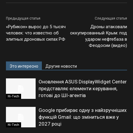
Предыдущая статья
Следующая статья
«Рубикон» вырос до 5 тысяч
Дроны атаковали
человек: что известно об
оккупированный Крым: под
элитных дроновых силах РФ
ударом нефтебаза в
Феодосии (видео)
Это интересно
Другие новости
Оновлення ASUS DisplayWidget Center
представляє елементи керування,
готові до ШІ-агентів
Hi-Tech
Google прибирає одну з найзручніших
функцій Gmail: що зміниться вже у
2027 році
Hi-Tech