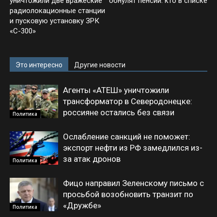
уничтожили две вражеские
обнулят пенсии: кто в списке
радиолокационные станции
и пусковую установку ЗРК
«С-300»
Это интересно
Другие новости
Агенты «АТЕШ» уничтожили
трансформатор в Северодонецке:
россияне остались без связи
Политика
Ослабление санкций не поможет:
экспорт нефти из РФ замедлился из-
за атак дронов
Политика
Фицо направил Зеленскому письмо с
просьбой возобновить транзит по
«Дружбе»
Политика