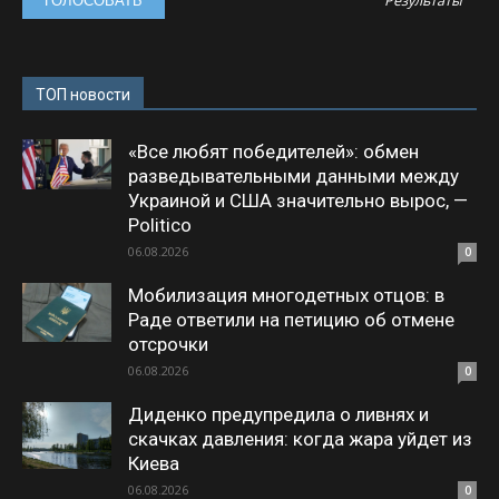
Результаты
ТОП новости
«Все любят победителей»: обмен
разведывательными данными между
Украиной и США значительно вырос, —
Politico
06.08.2026
0
Мобилизация многодетных отцов: в
Раде ответили на петицию об отмене
отсрочки
06.08.2026
0
Диденко предупредила о ливнях и
скачках давления: когда жара уйдет из
Киева
06.08.2026
0