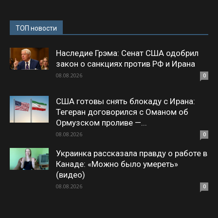
ТОП новости
Наследие Грэма: Сенат США одобрил
закон о санкциях против РФ и Ирана
08.08.2026
0
США готовы снять блокаду с Ирана:
Тегеран договорился с Оманом об
Ормузском проливе —...
08.08.2026
0
Украинка рассказала правду о работе в
Канаде: «Можно было умереть»
(видео)
08.08.2026
0