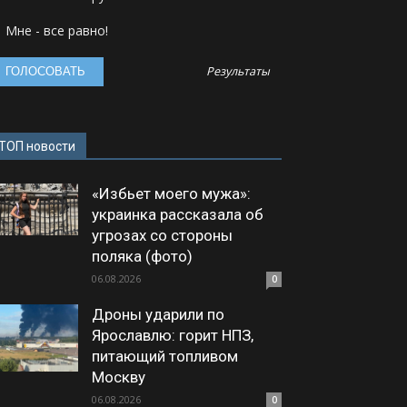
Мне - все равно!
Результаты
ТОП новости
«Избьет моего мужа»:
украинка рассказала об
угрозах со стороны
поляка (фото)
06.08.2026
0
Дроны ударили по
Ярославлю: горит НПЗ,
питающий топливом
Москву
06.08.2026
0