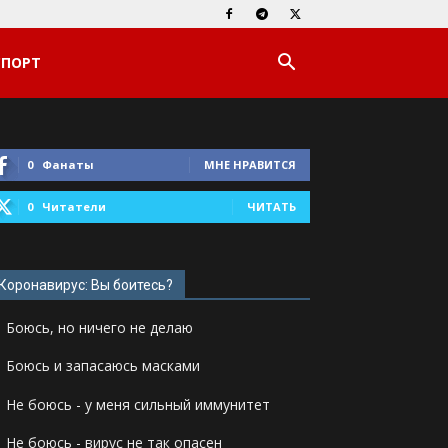
СПОРТ
0
Фанаты
МНЕ НРАВИТСЯ
0
Читатели
ЧИТАТЬ
Коронавирус: Вы боитесь?
Боюсь, но ничего не делаю
Боюсь и запасаюсь масками
Не боюсь - у меня сильный иммунитет
Не боюсь - вирус не так опасен