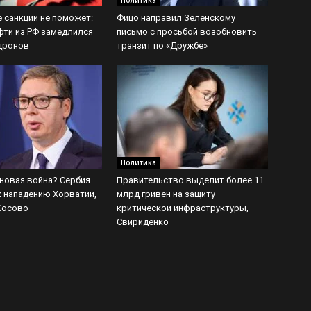
Политика
 санкций не поможет:
Фицо направил Зеленскому
фти из РФ замедлился
письмо с просьбой возобновить
 дронов
транзит по «Дружбе»
Политика
новая война? Сербия
Правительство выделит более 11
к нападению Хорватии,
млрд гривен на защиту
Косово
критической инфраструктуры, —
Свириденко