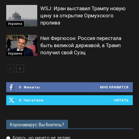
WSJ: Иран выставил Трампу новую
цену за открытие Ормузского
пролива
Украина
Нил Фергюсон: Россия перестала
быть великой державой, а Трамп
получил свой Суэц
Украина
0
Фанаты
МНЕ НРАВИТСЯ
0
Читатели
ЧИТАТЬ
Коронавирус: Вы боитесь?
Боюсь, но ничего не делаю