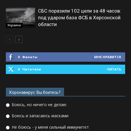
СБС поразили 102 цели за 48 часов:
под ударом база ФСБ в Херсонской
области
Украина
0
Фанаты
МНЕ НРАВИТСЯ
0
Читатели
ЧИТАТЬ
Коронавирус: Вы боитесь?
Боюсь, но ничего не делаю
Боюсь и запасаюсь масками
Не боюсь - у меня сильный иммунитет