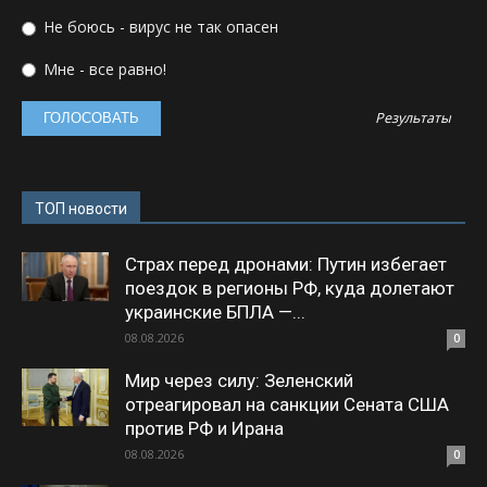
Не боюсь - вирус не так опасен
Мне - все равно!
Результаты
ТОП новости
Страх перед дронами: Путин избегает
поездок в регионы РФ, куда долетают
украинские БПЛА —...
08.08.2026
0
Мир через силу: Зеленский
отреагировал на санкции Сената США
против РФ и Ирана
08.08.2026
0