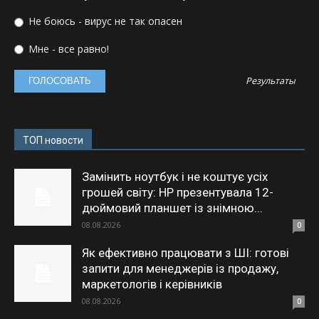
Не боюсь - вирус не так опасен
Мне - все равно!
Результаты
ТОП новости
Замінить ноутбук і не коштує усіх
грошей світу: HP презентувала 12-
дюймовий планшет із знімною...
08.08.2026
0
Як ефективно працювати з ШІ: готові
запити для менеджерів із продажу,
маркетологів і керівників
08.08.2026
0