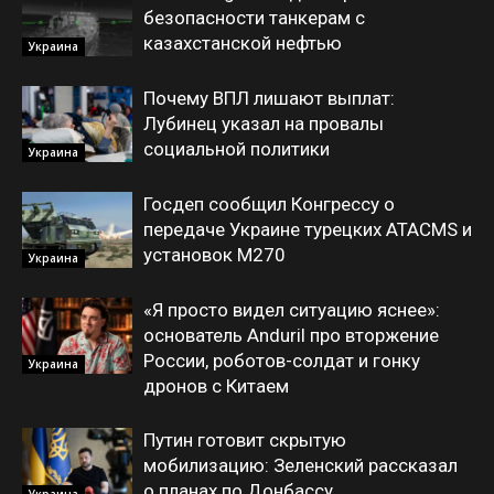
безопасности танкерам с
казахстанской нефтью
Украина
Почему ВПЛ лишают выплат:
Лубинец указал на провалы
социальной политики
Украина
Госдеп сообщил Конгрессу о
передаче Украине турецких ATACMS и
установок M270
Украина
«Я просто видел ситуацию яснее»:
основатель Anduril про вторжение
России, роботов-солдат и гонку
Украина
дронов с Китаем
Путин готовит скрытую
мобилизацию: Зеленский рассказал
о планах по Донбассу
Украина