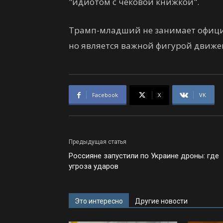
"идиотом с чековой книжкой".
Трамп-младший не занимает офици
но является важной фигурой движ
Facebook
X
VK
Предыдущая статья
Россияне запустили по Украине дроны: где
угроза ударов
Это интересно
Другие новости