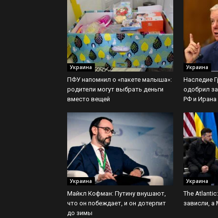
Украина
Украина
ПФУ напомнил о «пакете малыша»:
Наследие Г
родители могут выбрать деньги
одобрил за
вместо вещей
РФ и Ирана
Украина
Украина
Майкл Кофман: Путину внушают,
The Atlanti
что он побеждает, и он дотерпит
зависли, а
до зимы