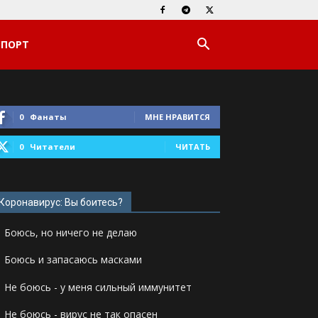
СПОРТ
0
Фанаты
МНЕ НРАВИТСЯ
0
Читатели
ЧИТАТЬ
Коронавирус: Вы боитесь?
Боюсь, но ничего не делаю
Боюсь и запасаюсь масками
Не боюсь - у меня сильный иммунитет
Не боюсь - вирус не так опасен