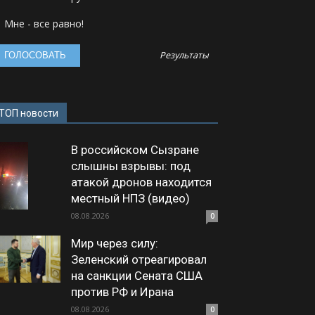
Мне - все равно!
Результаты
ТОП новости
В российском Сызране
слышны взрывы: под
атакой дронов находится
местный НПЗ (видео)
08.08.2026
0
Мир через силу:
Зеленский отреагировал
на санкции Сената США
против РФ и Ирана
08.08.2026
0