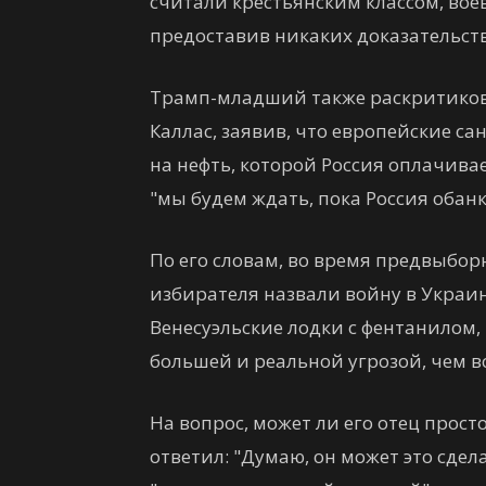
считали крестьянским классом, воева
предоставив никаких доказательств
Трамп-младший также раскритиков
Каллас, заявив, что европейские с
на нефть, которой Россия оплачива
"мы будем ждать, пока Россия обанк
По его словам, во время предвыбо
избирателя назвали войну в Украин
Венесуэльские лодки с фентанилом, 
большей и реальной угрозой, чем вс
На вопрос, может ли его отец прос
ответил: "Думаю, он может это сдел