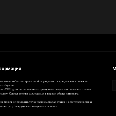
формация
М
ьзование любых материалов сайта разрешается при условии ссылки на
orozhye.net
нет-СМИ должны использовать прямую открытую для поисковых систем
ссылку. Ссылка должна размещаться в первом абзаце материала.
ия может не разделять точку зрения авторов статей и ответственности за
жание републицируемых материалов не несет.