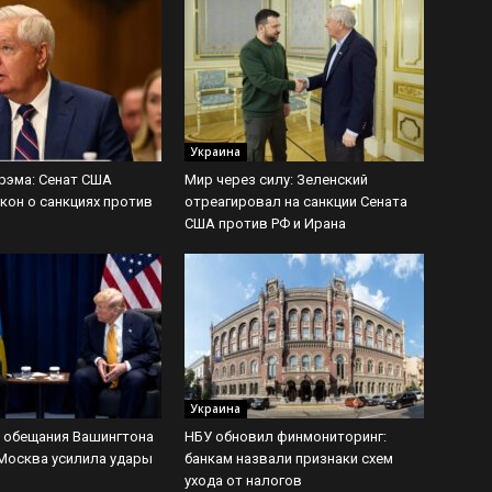
Украина
рэма: Сенат США
Мир через силу: Зеленский
кон о санкциях против
отреагировал на санкции Сената
США против РФ и Ирана
Украина
c: обещания Вашингтона
НБУ обновил финмониторинг:
 Москва усилила удары
банкам назвали признаки схем
ухода от налогов