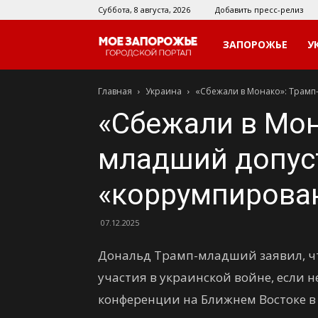
Суббота, 8 августа, 2026
Добавить пресс-релиз
Мое
ЗАПОРОЖЬЕ
У
Главная
Украина
«Сбежали в Монако»: Трамп
Запорожье
«Сбежали в Мон
младший допус
«коррумпирова
07.12.2025
Дональд Трамп-младший заявил, чт
участия в украинской войне, если н
конференции на Ближнем Востоке в 