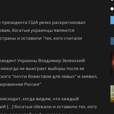
 президента США резко раскритиковал
словам, богатые украинцы являются
траны и оставили "тех, кого считали
езидент Украины Владимир Зеленский
то никогда не выиграет выборы после ее
ского "почти божеством для левых" и заявил,
ированнее России".
роисходит, когда видим, что каждый
й […] богатые сбежали и оставили тех, кого