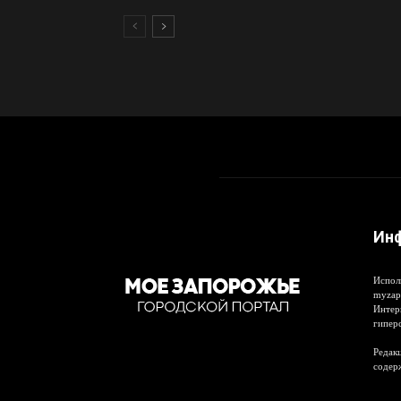
Ин
Испол
myzap
Интер
гипер
Редакц
содер