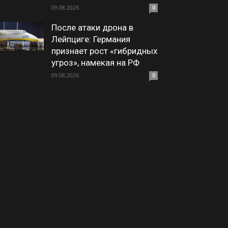
09.08.2026
0
После атаки дрона в
Лейпциге: Германия
признает рост «гибридных
угроз», намекая на РФ
09.08.2026
0