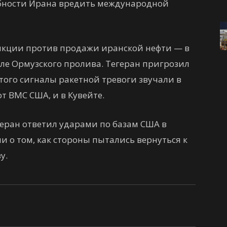
обности Ирана вредить международной
нкции против продажи иранской нефти — в
озле Ормузского пролива. Тегеран пригрозил
того сигналы ракетной тревоги звучали в
т ВМС США, и в Кувейте.
егеран ответил ударами по базам США в
и о том, как стороны пытались вернуться к
у.