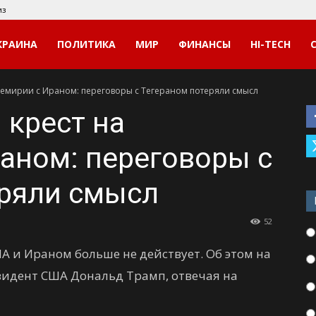
из
КРАИНА
ПОЛИТИКА
МИР
ФИНАНСЫ
HI-TECH
еремирии с Ираном: переговоры с Тегераном потеряли смысл
 крест на
аном: переговоры с
еряли смысл
52
 и Ираном больше не действует. Об этом на
зидент США Дональд Трамп, отвечая на