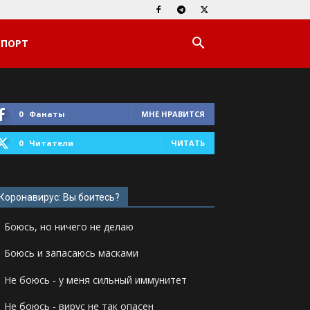
СПОРТ
0
Фанаты
МНЕ НРАВИТСЯ
0
Читатели
ЧИТАТЬ
Коронавирус: Вы боитесь?
Боюсь, но ничего не делаю
Боюсь и запасаюсь масками
Не боюсь - у меня сильный иммунитет
Не боюсь - вирус не так опасен