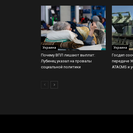
Украина
Украина
Почему ВПЛ лишают выплат:
Госдеп соо
Лубинец указал на провалы
передаче У
социальной политики
ATACMS и у