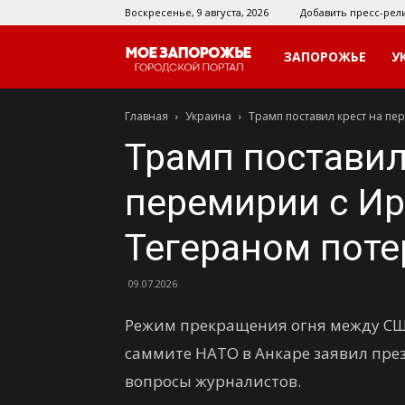
Воскресенье, 9 августа, 2026
Добавить пресс-рел
Мое
ЗАПОРОЖЬЕ
У
Главная
Украина
Трамп поставил крест на п
Запорожье
Трамп поставил
перемирии с Ир
Тегераном пот
09.07.2026
Режим прекращения огня между США
саммите НАТО в Анкаре заявил пре
вопросы журналистов.