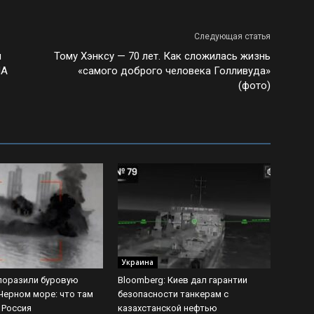
Следующая статья
л
Тому Хэнксу — 70 лет. Как сложилась жизнь
ША
«самого доброго человека Голливуда»
(фото)
Украина
поразили буровую
Bloomberg: Киев дал гарантии
Черном море: что там
безопасности танкерам с
 Россия
казахстанской нефтью