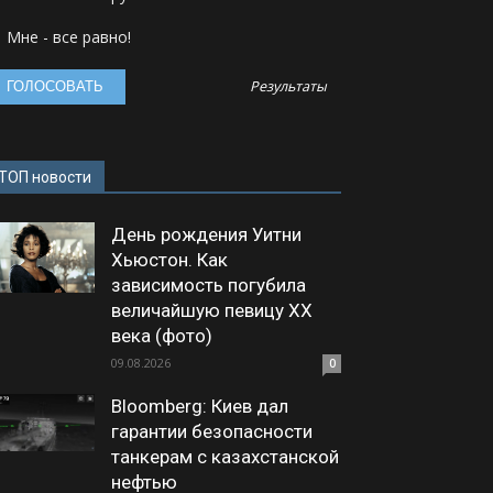
Мне - все равно!
Результаты
ТОП новости
День рождения Уитни
Хьюстон. Как
зависимость погубила
величайшую певицу XX
века (фото)
09.08.2026
0
Bloomberg: Киев дал
гарантии безопасности
танкерам с казахстанской
нефтью