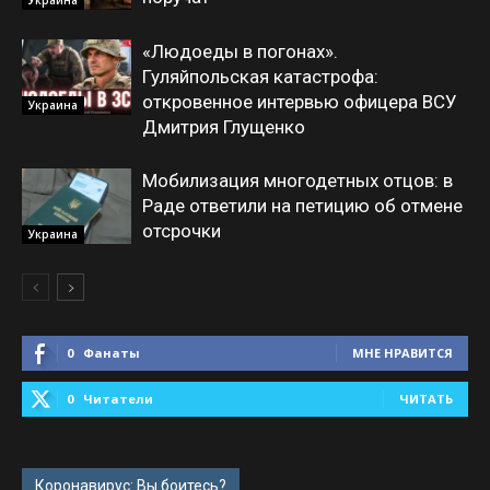
«Людоеды в погонах».
Гуляйпольская катастрофа:
откровенное интервью офицера ВСУ
Украина
Дмитрия Глущенко
Мобилизация многодетных отцов: в
Раде ответили на петицию об отмене
отсрочки
Украина
0
Фанаты
МНЕ НРАВИТСЯ
0
Читатели
ЧИТАТЬ
Коронавирус: Вы боитесь?