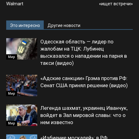
Walmart
«ищет встречи»
Это интересно
Другие новости
Одесская область — лидер по
жалобам на ТЦК: Лубинец
высказался о нападении на парня в
Мир
такси (видео)
«Адские санкции» Грэма против РФ:
Сенат США принял решение (видео)
Мир
Легенда шахмат, украинец Иванчук,
войдет в Зал мировой славы: что о
нем известно
Мир
«Избиение москалей»: в РФ