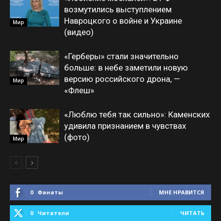
возмутились выступлением
Навроцкого о войне и Украине
Мир
(видео)
«Герберы» стали значительно
больше: в небе заметили новую
версию российского дрона, —
Мир
«Флеш»
«Люблю тебя так сильно»: Каменских
удивила признанием в чувствах
(фото)
Мир
0
Фанаты
МНЕ НРАВИТСЯ
0
Читатели
ЧИТАТЬ