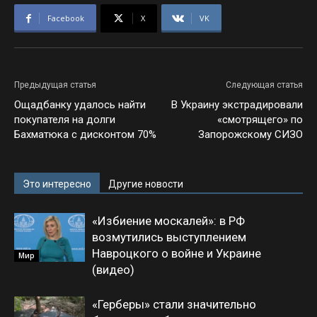
Facebook
X
VK
Предыдущая статья
Следующая статья
Ощадбанку удалось найти
В Украину экстрадировали
покупателя на долги
«смотрящего» по
Бахматюка с дисконтом 70%
Запорожскому СИЗО
Это интересно
Другие новости
«Избиение москалей»: в РФ
возмутились выступлением
Навроцкого о войне и Украине
Мир
(видео)
«Герберы» стали значительно