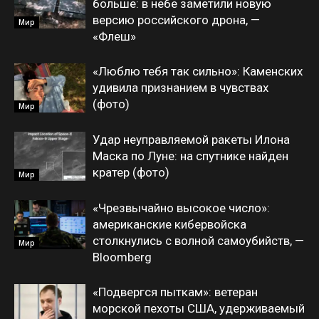
больше: в небе заметили новую
версию российского дрона, —
Мир
«Флеш»
«Люблю тебя так сильно»: Каменских
удивила признанием в чувствах
(фото)
Мир
Удар неуправляемой ракеты Илона
Маска по Луне: на спутнике найден
кратер (фото)
Мир
«Чрезвычайно высокое число»:
американские кибервойска
столкнулись с волной самоубийств, —
Мир
Bloomberg
«Подвергся пыткам»: ветеран
морской пехоты США, удерживаемый