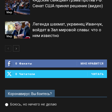
«Адские санкции» Грэма против РФ:
Сенат США принял решение (видео)
Мир
Легенда шахмат, украинец Иванчук,
войдет в Зал мировой славы: что о
нем известно
Мир
0
Фанаты
МНЕ НРАВИТСЯ
0
Читатели
ЧИТАТЬ
Коронавирус: Вы боитесь?
Боюсь, но ничего не делаю