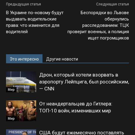
Предыдущая статья
Следующая статья
В Украине по-новому будут
Беспорядки во Львове
выдавать водительские
обернулись
права: что изменится для
расследованием: ТЦК
водителей
проверит военных, а полиция
ищет погромщиков
Это интересно
Другие новости
Дрон, который хотели взорвать в
аэропорту Лейпцига, был российским,
— CNN
Мир
От неандертальцев до Гитлера:
ТОП-10 войн, изменивших мир
Мир
США будут ежемесячно поставлять