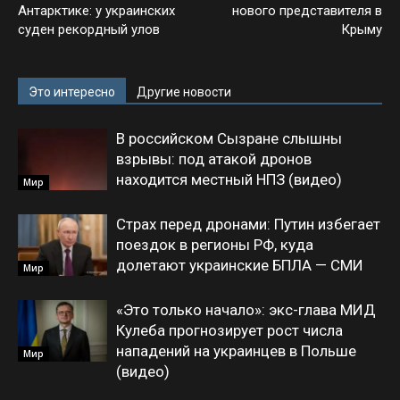
Антарктике: у украинских
нового представителя в
суден рекордный улов
Крыму
Это интересно
Другие новости
В российском Сызране слышны
взрывы: под атакой дронов
находится местный НПЗ (видео)
Мир
Страх перед дронами: Путин избегает
поездок в регионы РФ, куда
долетают украинские БПЛА — СМИ
Мир
«Это только начало»: экс-глава МИД
Кулеба прогнозирует рост числа
нападений на украинцев в Польше
Мир
(видео)