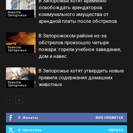
В Запорожье хотят временно
освобождать арендаторов
Новости
коммунального имущества от
Запорожья
арендной платы после обстрелов
В Запорожском районе из-за
обстрелов произошло четыре
Новости
пожара: горели учебное заведение,
Запорожья
дом и навес
В Запорожье хотят утвердить новые
правила содержания домашних
Новости
животных
Запорожья
0
Фанаты
МНЕ НРАВИТСЯ
0
Читатели
ЧИТАТЬ