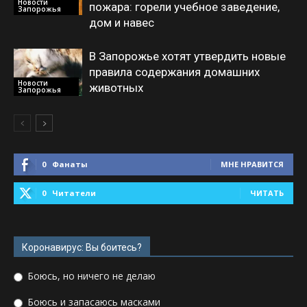
Новости
пожара: горели учебное заведение,
Запорожья
дом и навес
В Запорожье хотят утвердить новые
правила содержания домашних
Новости
животных
Запорожья
0
Фанаты
МНЕ НРАВИТСЯ
0
Читатели
ЧИТАТЬ
Коронавирус: Вы боитесь?
Боюсь, но ничего не делаю
Боюсь и запасаюсь масками