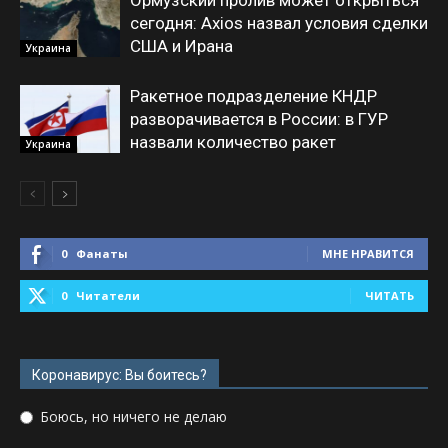
сегодня: Axios назвал условия сделки
США и Ирана
Украина
Ракетное подразделение КНДР
разворачивается в России: в ГУР
назвали количество ракет
Украина
0
Фанаты
МНЕ НРАВИТСЯ
0
Читатели
ЧИТАТЬ
Коронавирус: Вы боитесь?
Боюсь, но ничего не делаю