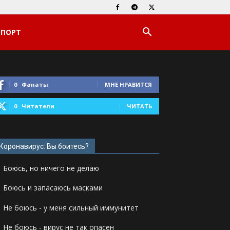
СПОРТ
0
Фанаты
МНЕ НРАВИТСЯ
0
Читатели
ЧИТАТЬ
Коронавирус: Вы боитесь?
Боюсь, но ничего не делаю
Боюсь и запасаюсь масками
Не боюсь - у меня сильный иммунитет
Не боюсь - вирус не так опасен