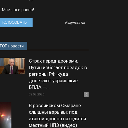
Мне - все равно!
Результаты
ТОП новости
Страх перед дронами:
Путин избегает поездок в
регионы РФ, куда
долетают украинские
БПЛА —...
08.08.2026
0
В российском Сызране
слышны взрывы: под
атакой дронов находится
местный НПЗ (видео)